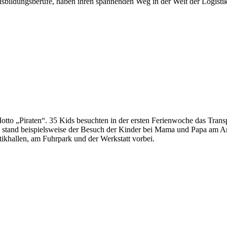
Ausbildungsberufe, haben ihren spannenden Weg in der Welt der Logisti
otto „Piraten“. 35 Kids besuchten in der ersten Ferienwoche das Tran
stand beispielsweise der Besuch der Kinder bei Mama und Papa am Arbe
tikhallen, am Fuhrpark und der Werkstatt vorbei.