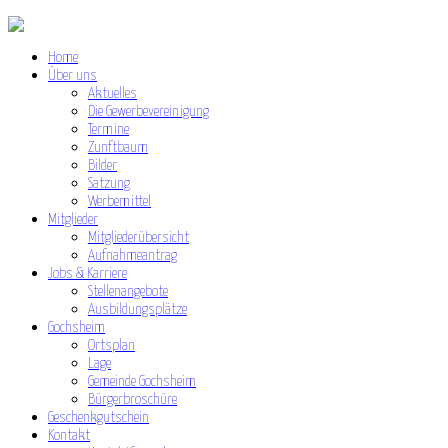
Home
Über uns
Aktuelles
Die Gewerbevereinigung
Termine
Zunftbaum
Bilder
Satzung
Werbemittel
Mitglieder
Mitgliederübersicht
Aufnahmeantrag
Jobs & Karriere
Stellenangebote
Ausbildungsplätze
Gochsheim
Ortsplan
Lage
Gemeinde Gochsheim
Bürgerbroschüre
Geschenkgutschein
Kontakt