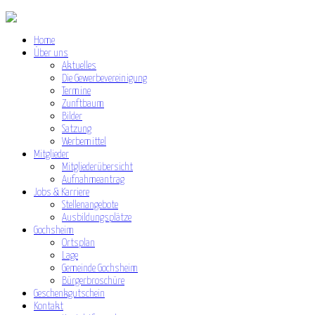
Home
Über uns
Aktuelles
Die Gewerbevereinigung
Termine
Zunftbaum
Bilder
Satzung
Werbemittel
Mitglieder
Mitgliederübersicht
Aufnahmeantrag
Jobs & Karriere
Stellenangebote
Ausbildungsplätze
Gochsheim
Ortsplan
Lage
Gemeinde Gochsheim
Bürgerbroschüre
Geschenkgutschein
Kontakt