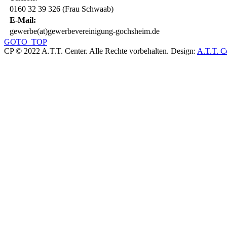
0160 32 39 326 (Frau Schwaab)
E-Mail:
gewerbe(at)gewerbevereinigung-gochsheim.de
GOTO_TOP
CP © 2022 A.T.T. Center. Alle Rechte vorbehalten.
Design:
A.T.T. C