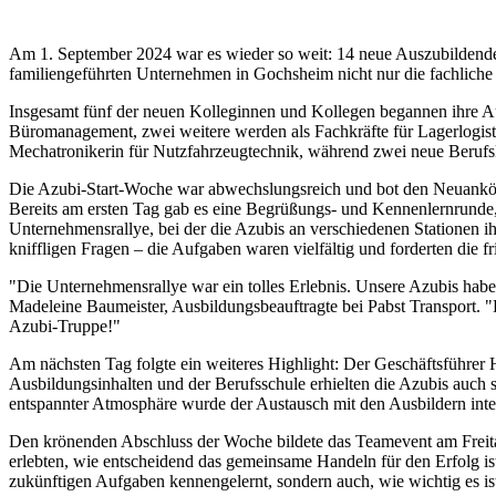
Am 1. September 2024 war es wieder so weit: 14 neue Auszubildende s
familiengeführten Unternehmen in Gochsheim nicht nur die fachliche 
Insgesamt fünf der neuen Kolleginnen und Kollegen begannen ihre Aus
Büromanagement, zwei weitere werden als Fachkräfte für Lagerlogist
Mechatronikerin für Nutzfahrzeugtechnik, während zwei neue Berufsk
Die Azubi-Start-Woche war abwechslungsreich und bot den Neuanköm
Bereits am ersten Tag gab es eine Begrüßungs- und Kennenlernrunde, 
Unternehmensrallye, bei der die Azubis an verschiedenen Stationen i
kniffligen Fragen – die Aufgaben waren vielfältig und forderten die fr
"Die Unternehmensrallye war ein tolles Erlebnis. Unsere Azubis hab
Madeleine Baumeister, Ausbildungsbeauftragte bei Pabst Transport. "
Azubi-Truppe!"
Am nächsten Tag folgte ein weiteres Highlight: Der Geschäftsführer 
Ausbildungsinhalten und der Berufsschule erhielten die Azubis auc
entspannter Atmosphäre wurde der Austausch mit den Ausbildern inten
Den krönenden Abschluss der Woche bildete das Teamevent am Freita
erlebten, wie entscheidend das gemeinsame Handeln für den Erfolg ist
zukünftigen Aufgaben kennengelernt, sondern auch, wie wichtig es ist