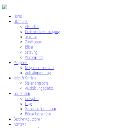
Home
Über uns
Aktuelles
Die Gewerbevereinigung
Termine
Zunftbaum
Bilder
Satzung
Werbemittel
Mitglieder
Mitgliederübersicht
Aufnahmeantrag
Jobs & Karriere
Stellenangebote
Ausbildungsplätze
Gochsheim
Ortsplan
Lage
Gemeinde Gochsheim
Bürgerbroschüre
Geschenkgutschein
Kontakt