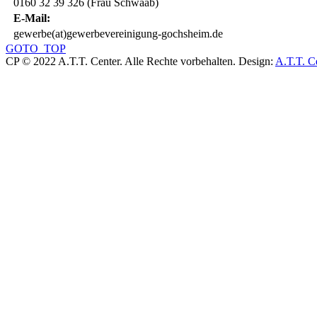
0160 32 39 326 (Frau Schwaab)
E-Mail:
gewerbe(at)gewerbevereinigung-gochsheim.de
GOTO_TOP
CP © 2022 A.T.T. Center. Alle Rechte vorbehalten.
Design:
A.T.T. C