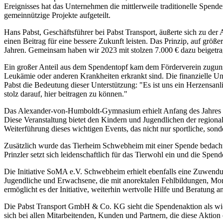
Ereignisses hat das Unternehmen die mittlerweile traditionelle Spen
gemeinnützige Projekte aufgeteilt.
Hans Pabst, Geschäftsführer bei Pabst Transport, äußerte sich zu der
einen Beitrag für eine bessere Zukunft leisten. Das Prinzip, auf größ
Jahren. Gemeinsam haben wir 2023 mit stolzen 7.000 € dazu beigetrag
Ein großer Anteil aus dem Spendentopf kam dem Förderverein zugunst
Leukämie oder anderen Krankheiten erkrankt sind. Die finanzielle Unt
Pabst die Bedeutung dieser Unterstützung: "Es ist uns ein Herzensanl
stolz darauf, hier beitragen zu können."
Das Alexander-von-Humboldt-Gymnasium erhielt Anfang des Jahres 20
Diese Veranstaltung bietet den Kindern und Jugendlichen der regiona
Weiterführung dieses wichtigen Events, das nicht nur sportliche, sond
Zusätzlich wurde das Tierheim Schwebheim mit einer Spende bedacht. 
Prinzler setzt sich leidenschaftlich für das Tierwohl ein und die Spe
Die Initiative SoMA e.V. Schwebheim erhielt ebenfalls eine Zuwendung
Jugendliche und Erwachsene, die mit anorektalen Fehlbildungen, Morb
ermöglicht es der Initiative, weiterhin wertvolle Hilfe und Beratung a
Die Pabst Transport GmbH & Co. KG sieht die Spendenaktion als wic
sich bei allen Mitarbeitenden, Kunden und Partnern, die diese Aktion 