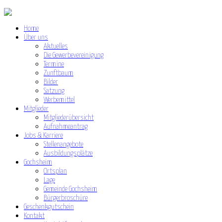
Home
Über uns
Aktuelles
Die Gewerbevereinigung
Termine
Zunftbaum
Bilder
Satzung
Werbemittel
Mitglieder
Mitgliederübersicht
Aufnahmeantrag
Jobs & Karriere
Stellenangebote
Ausbildungsplätze
Gochsheim
Ortsplan
Lage
Gemeinde Gochsheim
Bürgerbroschüre
Geschenkgutschein
Kontakt