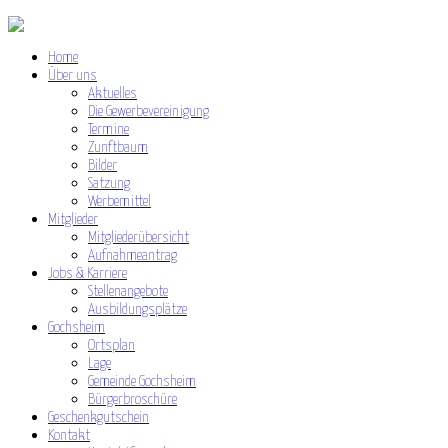
Home
Über uns
Aktuelles
Die Gewerbevereinigung
Termine
Zunftbaum
Bilder
Satzung
Werbemittel
Mitglieder
Mitgliederübersicht
Aufnahmeantrag
Jobs & Karriere
Stellenangebote
Ausbildungsplätze
Gochsheim
Ortsplan
Lage
Gemeinde Gochsheim
Bürgerbroschüre
Geschenkgutschein
Kontakt