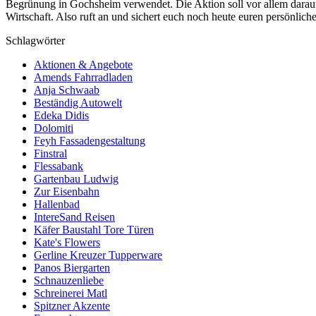
Begrünung in Gochsheim verwendet. Die Aktion soll vor allem darauf h
Wirtschaft. Also ruft an und sichert euch noch heute euren persönlich
Schlagwörter
Aktionen & Angebote
Amends Fahrradladen
Anja Schwaab
Beständig Autowelt
Edeka Didis
Dolomiti
Feyh Fassadengestaltung
Finstral
Flessabank
Gartenbau Ludwig
Zur Eisenbahn
Hallenbad
IntereSand Reisen
Käfer Baustahl Tore Türen
Kate's Flowers
Gerline Kreuzer Tupperware
Panos Biergarten
Schnauzenliebe
Schreinerei Matl
Spitzner Akzente