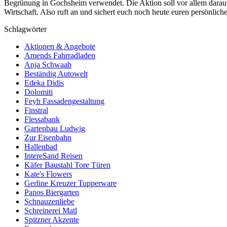
Begrünung in Gochsheim verwendet. Die Aktion soll vor allem darauf h
Wirtschaft. Also ruft an und sichert euch noch heute euren persönlich
Schlagwörter
Aktionen & Angebote
Amends Fahrradladen
Anja Schwaab
Beständig Autowelt
Edeka Didis
Dolomiti
Feyh Fassadengestaltung
Finstral
Flessabank
Gartenbau Ludwig
Zur Eisenbahn
Hallenbad
IntereSand Reisen
Käfer Baustahl Tore Türen
Kate's Flowers
Gerline Kreuzer Tupperware
Panos Biergarten
Schnauzenliebe
Schreinerei Matl
Spitzner Akzente