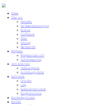
Home
Über uns
Aktuelles
Die Gewerbevereinigung
Termine
Zunftbaum
Bilder
Satzung
Werbemittel
Mitglieder
Mitgliederübersicht
Aufnahmeantrag
Jobs & Karriere
Stellenangebote
Ausbildungsplätze
Gochsheim
Ortsplan
Lage
Gemeinde Gochsheim
Bürgerbroschüre
Geschenkgutschein
Kontakt