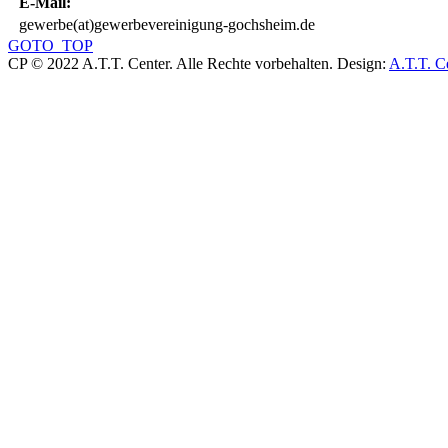
E-Mail:
gewerbe(at)gewerbevereinigung-gochsheim.de
GOTO_TOP
CP © 2022 A.T.T. Center. Alle Rechte vorbehalten.
Design:
A.T.T. C