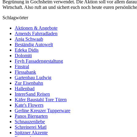
Begrünung in Gochsheim verwendet. Die Aktion soll vor allem darauf h
Wirtschaft. Also ruft an und sichert euch noch heute euren persönlich
Schlagwörter
Aktionen & Angebote
Amends Fahrradladen
Anja Schwaab
Beständig Autowelt
Edeka Didis
Dolomiti
Feyh Fassadengestaltung
Finstral
Flessabank
Gartenbau Ludwig
Zur Eisenbahn
Hallenbad
IntereSand Reisen
Käfer Baustahl Tore Türen
Kate's Flowers
Gerline Kreuzer Tupperware
Panos Biergarten
Schnauzenliebe
Schreinerei Matl
Spitzner Akzente