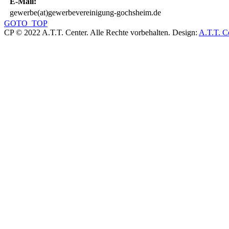
E-Mail:
gewerbe(at)gewerbevereinigung-gochsheim.de
GOTO_TOP
CP © 2022 A.T.T. Center. Alle Rechte vorbehalten.
Design:
A.T.T. C