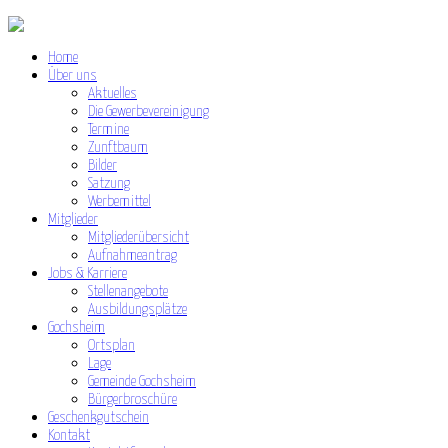
Home
Über uns
Aktuelles
Die Gewerbevereinigung
Termine
Zunftbaum
Bilder
Satzung
Werbemittel
Mitglieder
Mitgliederübersicht
Aufnahmeantrag
Jobs & Karriere
Stellenangebote
Ausbildungsplätze
Gochsheim
Ortsplan
Lage
Gemeinde Gochsheim
Bürgerbroschüre
Geschenkgutschein
Kontakt