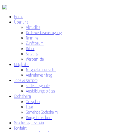
Home
Über uns
Aktuelles
Die Gewerbevereinigung
Termine
Zunftbaum
Bilder
Satzung
Werbemittel
Mitglieder
Mitgliederübersicht
Aufnahmeantrag
Jobs & Karriere
Stellenangebote
Ausbildungsplätze
Gochsheim
Ortsplan
Lage
Gemeinde Gochsheim
Bürgerbroschüre
Geschenkgutschein
Kontakt