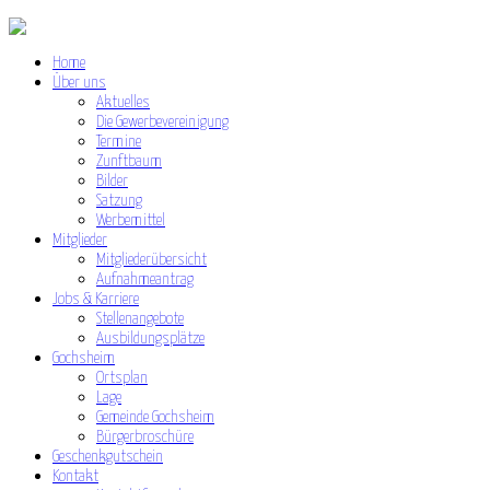
Home
Über uns
Aktuelles
Die Gewerbevereinigung
Termine
Zunftbaum
Bilder
Satzung
Werbemittel
Mitglieder
Mitgliederübersicht
Aufnahmeantrag
Jobs & Karriere
Stellenangebote
Ausbildungsplätze
Gochsheim
Ortsplan
Lage
Gemeinde Gochsheim
Bürgerbroschüre
Geschenkgutschein
Kontakt