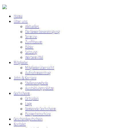
Home
Über uns
Aktuelles
Die Gewerbevereinigung
Termine
Zunftbaum
Bilder
Satzung
Werbemittel
Mitglieder
Mitgliederübersicht
Aufnahmeantrag
Jobs & Karriere
Stellenangebote
Ausbildungsplätze
Gochsheim
Ortsplan
Lage
Gemeinde Gochsheim
Bürgerbroschüre
Geschenkgutschein
Kontakt