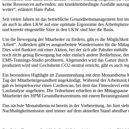
keine Ressourcen aufwenden, um krankheitsbedingte Ausfälle auszugle
weiter“, erläutert Hans Pabst.
Seit vielen Jahren ist das betriebliche Gesundheitsmanagement fest i
als auch in allen LKW auf eine optimale Ergonomie des Arbeitsplatze
und korrekt eingestellte Sitze in den LKW sind hier die Basis.
Um die Bewegung der Mitarbeiter zu fördern, gibt es die Möglichkei
Arbeit“. Außerdem gibt es ausgearbeitete Wanderrouten für die Mitta
Dies wird flankiert mit einer Aktion, bei der sich alle Pabstler mithi
noch nicht genug Bewegung hat oder einfach andere Bedürfnisse, d
EMS-Trainings-Studio profitieren. Abgerundet wird das Ganze durch
produziert wird und Gochsheim CO2-neutral erreicht, gibt es auch re
Ein besonderes Highlight im Zusammenhang mit dem Monatsthema Mai d
Tag der Mitarbeitergesundheit angekündigt. Während der Arbeitszei
gab es beispielsweise einen Cardioscan, bei dem das Fitnesslevel erm
Laufanalyse angeboten. Die Teilnehmer erhielten in der Mittagspaus
Mitarbeiter des HPM Gesundheitszentrums mit einem Beratungsstand 
Das nächste Monatsthema ist bereits in der Vorbereitung. Im Juni st
Nachhaltigkeitsmission sind immer auf dem aktuellen Stand abrufbar