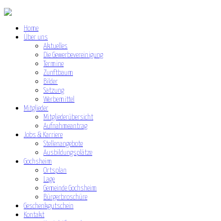
Home
Über uns
Aktuelles
Die Gewerbevereinigung
Termine
Zunftbaum
Bilder
Satzung
Werbemittel
Mitglieder
Mitgliederübersicht
Aufnahmeantrag
Jobs & Karriere
Stellenangebote
Ausbildungsplätze
Gochsheim
Ortsplan
Lage
Gemeinde Gochsheim
Bürgerbroschüre
Geschenkgutschein
Kontakt