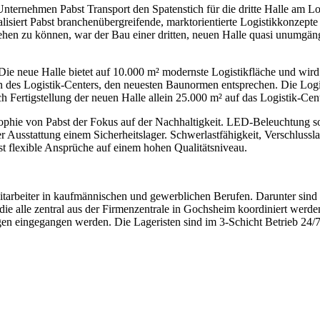
nternehmen Pabst Transport den Spatenstich für die dritte Halle am L
realisiert Pabst branchenübergreifende, marktorientierte Logistik
ehen zu können, war der Bau einer dritten, neuen Halle quasi unumgängl
. Die neue Halle bietet auf 10.000 m² modernste Logistikfläche und wi
len des Logistik-Centers, den neuesten Baunormen entsprechen. Die Logi
Fertigstellung der neuen Halle allein 25.000 m² auf das Logistik-Cente
phie von Pabst der Fokus auf der Nachhaltigkeit. LED-Beleuchtung sow
er Ausstattung einem Sicherheitslager. Schwerlastfähigkeit, Verschluss
t flexible Ansprüche auf einem hohen Qualitätsniveau.
arbeiter in kaufmännischen und gewerblichen Berufen. Darunter sind 
e alle zentral aus der Firmenzentrale in Gochsheim koordiniert werden
en eingegangen werden. Die Lageristen sind im 3-Schicht Betrieb 24/7 