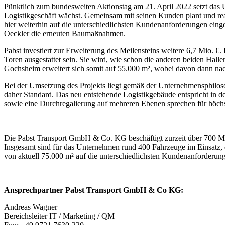
Pünktlich zum bundesweiten Aktionstag am 21. April 2022 setzt das U
Logistikgeschäft wächst. Gemeinsam mit seinen Kunden plant und 
hier weiterhin auf die unterschiedlichsten Kundenanforderungen eing
Oeckler die erneuten Baumaßnahmen.
Pabst investiert zur Erweiterung des Meilensteins weitere 6,7 Mio. €
Toren ausgestattet sein. Sie wird, wie schon die anderen beiden Hal
Gochsheim erweitert sich somit auf 55.000 m², wobei davon dann nach 
Bei der Umsetzung des Projekts liegt gemäß der Unternehmensphiloso
daher Standard. Das neu entstehende Logistikgebäude entspricht in d
sowie eine Durchregalierung auf mehreren Ebenen sprechen für höchs
Die Pabst Transport GmbH & Co. KG beschäftigt zurzeit über 700 Mit
Insgesamt sind für das Unternehmen rund 400 Fahrzeuge im Einsatz, di
von aktuell 75.000 m² auf die unterschiedlichsten Kundenanforderung
Ansprechpartner Pabst Transport GmbH & Co KG:
Andreas Wagner
Bereichsleiter IT / Marketing / QM