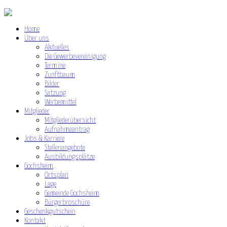
Home
Über uns
Aktuelles
Die Gewerbevereinigung
Termine
Zunftbaum
Bilder
Satzung
Werbemittel
Mitglieder
Mitgliederübersicht
Aufnahmeantrag
Jobs & Karriere
Stellenangebote
Ausbildungsplätze
Gochsheim
Ortsplan
Lage
Gemeinde Gochsheim
Bürgerbroschüre
Geschenkgutschein
Kontakt