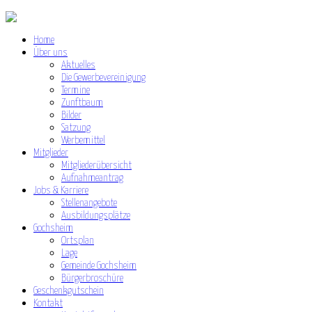
Home
Über uns
Aktuelles
Die Gewerbevereinigung
Termine
Zunftbaum
Bilder
Satzung
Werbemittel
Mitglieder
Mitgliederübersicht
Aufnahmeantrag
Jobs & Karriere
Stellenangebote
Ausbildungsplätze
Gochsheim
Ortsplan
Lage
Gemeinde Gochsheim
Bürgerbroschüre
Geschenkgutschein
Kontakt