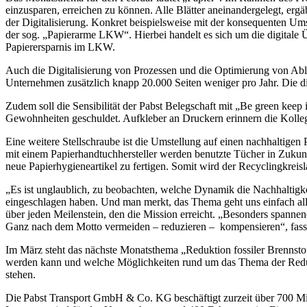
einzusparen, erreichen zu können. Alle Blätter aneinandergelegt, erg
der Digitalisierung. Konkret beispielsweise mit der konsequenten Ums
der sog. „Papierarme LKW“. Hierbei handelt es sich um die digitale Üb
Papierersparnis im LKW.
Auch die Digitalisierung von Prozessen und die Optimierung von Abl
Unternehmen zusätzlich knapp 20.000 Seiten weniger pro Jahr. Die dig
Zudem soll die Sensibilität der Pabst Belegschaft mit „Be green keep 
Gewohnheiten geschuldet. Aufkleber an Druckern erinnern die Kolle
Eine weitere Stellschraube ist die Umstellung auf einen nachhaltigen
mit einem Papierhandtuchhersteller werden benutzte Tücher in Zukunf
neue Papierhygieneartikel zu fertigen. Somit wird der Recyclingkrei
„Es ist unglaublich, zu beobachten, welche Dynamik die Nachhaltigke
eingeschlagen haben. Und man merkt, das Thema geht uns einfach alle 
über jeden Meilenstein, den die Mission erreicht. „Besonders spannend
Ganz nach dem Motto vermeiden – reduzieren – kompensieren“, fass
Im März steht das nächste Monatsthema „Reduktion fossiler Brennstoffe
werden kann und welche Möglichkeiten rund um das Thema der Reduk
stehen.
Die Pabst Transport GmbH & Co. KG beschäftigt zurzeit über 700 Mit