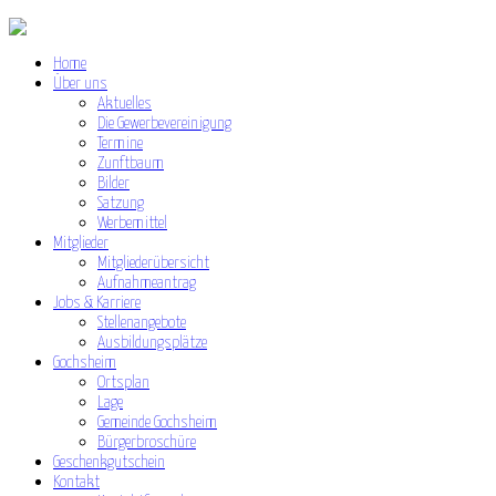
Home
Über uns
Aktuelles
Die Gewerbevereinigung
Termine
Zunftbaum
Bilder
Satzung
Werbemittel
Mitglieder
Mitgliederübersicht
Aufnahmeantrag
Jobs & Karriere
Stellenangebote
Ausbildungsplätze
Gochsheim
Ortsplan
Lage
Gemeinde Gochsheim
Bürgerbroschüre
Geschenkgutschein
Kontakt